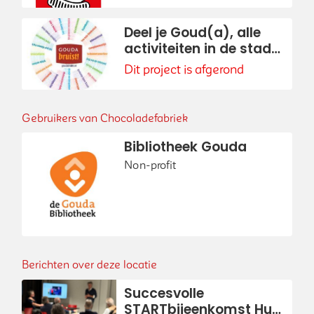
Deel je Goud(a), alle
activiteiten in de stad
op één site: die van
Dit project is afgerond
Gouda Bruist!
Gebruikers van Chocoladefabriek
Bibliotheek Gouda
Non-profit
Berichten over deze locatie
Succesvolle
STARTbijeenkomst Huis