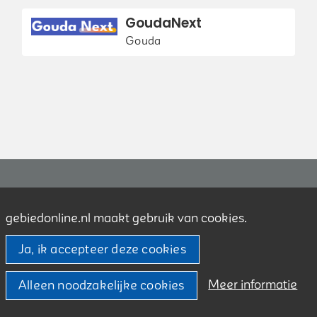
GoudaNext
Gouda
Contact
gebiedonline.nl maakt gebruik van cookies.
Over ons
Ja, ik accepteer deze cookies
Privacy
Beveiligingsprobleem gevonden?
Meer informatie
Alleen noodzakelijke cookies
Technische componenten