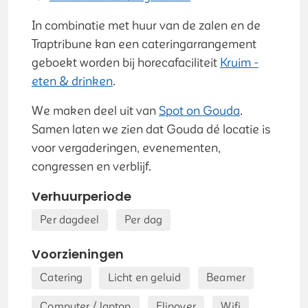
In combinatie met huur van de zalen en de
Traptribune kan een cateringarrangement
geboekt worden bij horecafaciliteit
Kruim -
eten & drinken
.
We maken deel uit van
Spot on Gouda
.
Samen laten we zien dat Gouda dé locatie is
voor vergaderingen, evenementen,
congressen en verblijf.
Verhuurperiode
Per dagdeel
Per dag
Voorzieningen
Catering
Licht en geluid
Beamer
Computer / laptop
Flipover
Wifi