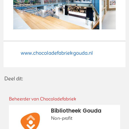
www.chocoladefabriekgouda.nl
Deel dit op Facebook
Deel dit op X
Deel dit op Linkedin
Deel dit op Wh
Deel dit:
Beheerder van Chocoladefabriek
Bibliotheek Gouda
Non-profit