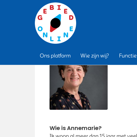
Annem
Ons platform
Wie zijn wij?
Functie
Wie is Annemarie?
Ik woon al meer dan 15 jaar met veel 