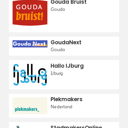
Gouda Bruist
Gouda
GoudaNext
Gouda
Hallo IJburg
IJburg
Plekmakers
Nederland
StadmakersOnline