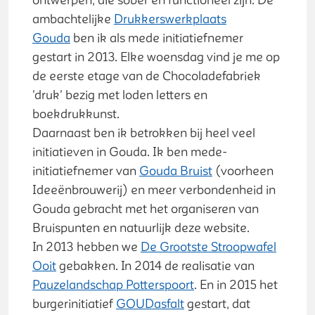
ontwerpen, die sober en functioneel zijn. De
ambachtelijke
Drukkerswerkplaats
Gouda
ben ik als mede initiatiefnemer
gestart in 2013. Elke woensdag vind je me op
de eerste etage van de Chocoladefabriek
'druk' bezig met loden letters en
boekdrukkunst.
Daarnaast ben ik betrokken bij heel veel
initiatieven in Gouda. Ik ben mede-
initiatiefnemer van
Gouda Bruist
(voorheen
Ideeënbrouwerij) en meer verbondenheid in
Gouda gebracht met het organiseren van
Bruispunten en natuurlijk deze website.
In 2013 hebben we
De Grootste Stroopwafel
Ooit
gebakken. In 2014 de realisatie van
Pauzelandschap Potterspoort
. En in 2015 het
burgerinitiatief
GOUDasfalt
gestart, dat