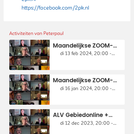
https://facebook.com/2pk.nl
Activiteiten van Peterpaul
Maandelijkse ZOOM-
bijeenkomst
di 13 feb 2024, 20:00 -
Gebiedonline
21:00
Maandelijkse ZOOM-
bijeenkomst
di 16 jan 2024, 20:00 -
Gebiedonline
21:00
ALV Gebiedonline +
maandelijkse ZOOM-
di 12 dec 2023, 20:00 -
bijeenkomst
21:00