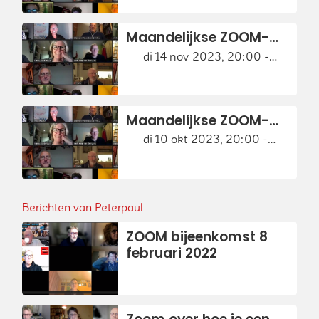
Maandelijkse ZOOM-
bijeenkomst
di 14 nov 2023, 20:00 -
Gebiedonline
21:00
Maandelijkse ZOOM-
bijeenkomst
di 10 okt 2023, 20:00 -
Gebiedonline
21:00
Berichten van Peterpaul
ZOOM bijeenkomst 8
februari 2022