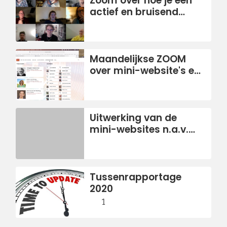
Zoom over hoe je een
actief en bruisend
netwerk creëert
Maandelijkse ZOOM
over mini-website's en
Matomo
Uitwerking van de
mini-websites n.a.v.
laatste overleg
Tussenrapportage
2020
1